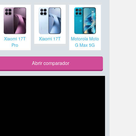
Xiaomi 17T
Xiaomi 17T
Motorola Moto
Pro
G Max 5G
Abrir comparador