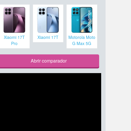
Xiaomi 17T
Xiaomi 17T
Motorola Moto
Pro
G Max 5G
Abrir comparador