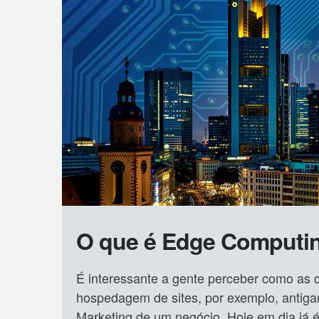
O que é Edge Computi
É interessante a gente perceber como as c
hospedagem de sites, por exemplo, antiga
Marketing de um negócio. Hoje em dia já 