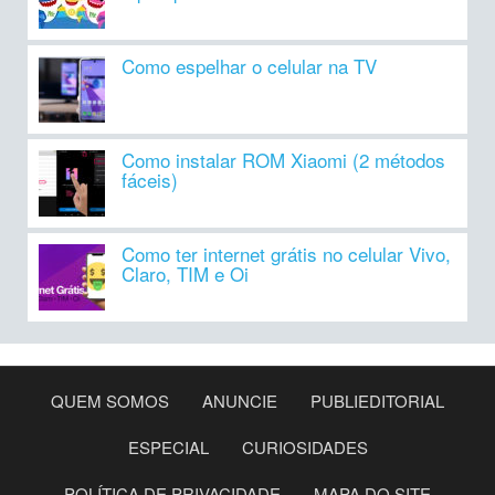
Como espelhar o celular na TV
Como instalar ROM Xiaomi (2 métodos
fáceis)
Como ter internet grátis no celular Vivo,
Claro, TIM e Oi
QUEM SOMOS
ANUNCIE
PUBLIEDITORIAL
ESPECIAL
CURIOSIDADES
POLÍTICA DE PRIVACIDADE
MAPA DO SITE