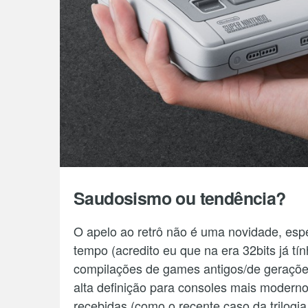
Saudosismo ou tendência?
O apelo ao retrô não é uma novidade, e
tempo (acredito eu que na era 32bits já tí
compilações de games antigos/de geraçõe
alta definição para consoles mais moder
recebidas (como o recente caso da trilog