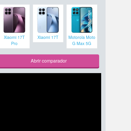
Xiaomi 17T
Xiaomi 17T
Motorola Moto
Pro
G Max 5G
Abrir comparador