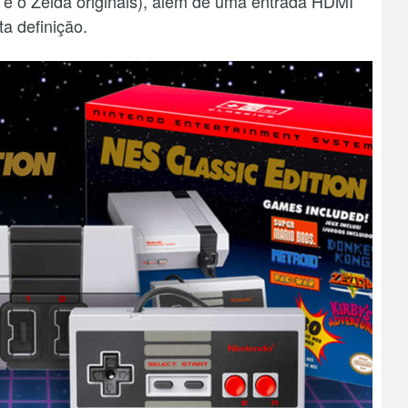
 e o Zelda originais), além de uma entrada HDMI
ta definição.