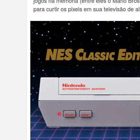
jogos na memória (entre eles o Mario Bros
para curtir os pixels em sua televisão de al