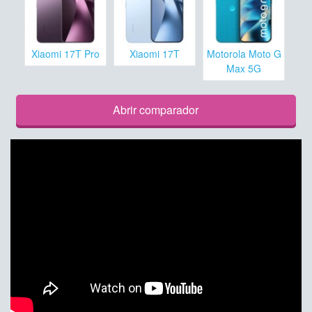
Xiaomi 17T Pro
Xiaomi 17T
Motorola Moto G
Max 5G
Abrir comparador