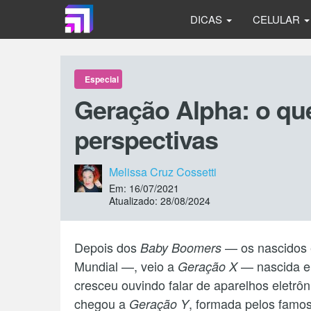
DICAS
CELULAR
Especial
Geração Alpha: o que 
perspectivas
Melissa Cruz Cossetti
Em: 16/07/2021
Atualizado: 28/08/2024
Depois dos
— os nascidos 
Baby Boomers
Mundial —, veio a
— nascida en
Geração X
cresceu ouvindo falar de aparelhos eletrô
chegou a
, formada pelos famo
Geração Y