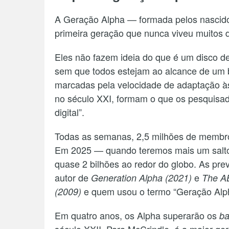
A Geração Alpha — formada pelos nascid
primeira geração que nunca viveu muitos
Eles não fazem ideia do que é um disco de
sem que todos estejam ao alcance de um 
marcadas pela velocidade de adaptação às
no século XXI, formam o que os pesquisa
digital”.
Todas as semanas, 2,5 milhões de membr
Em 2025 — quando teremos mais um salto g
quase 2 bilhões ao redor do globo. As prev
autor de
e
Generation Alpha (2021)
The AB
e quem usou o termo “Geração Alph
(2009)
Em quatro anos, os Alpha superarão os
ba
século XXII. Para McCrindle, é a maior ge