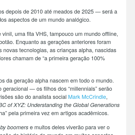
os depois de 2010 até meados de 2025 — será a
 dos aspectos de um mundo analógico.
 vinil, uma fita VHS, tampouco um mundo offline,
botão. Enquanto as gerações anteriores foram
 novas tecnologias, as crianças alpha, nascidas
dores chamam de “a primeira geração 100%
os da geração alpha nascem em todo o mundo.
eracional — os filhos dos “millennials” serão
isões são do analista social
Mark McCrindle
,
C of XYZ: Understanding the Global Generations
a” pela primeira vez em artigos acadêmicos.
e muitos deles viverão para ver o
by boomers
ração da história do mundo em muitos aspectos.