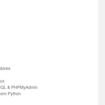
dores
nux
ySQL & PHPMyAdmin
 com Python