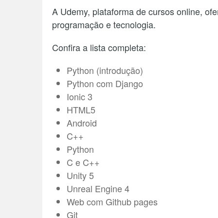
A Udemy, plataforma de cursos online, ofe
programação e tecnologia.
Confira a lista completa:
Python (introdução)
Python com Django
Ionic 3
HTML5
Android
C++
Python
C e C++
Unity 5
Unreal Engine 4
Web com Github pages
Git