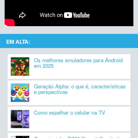
EM ALTA:
Os melhores emuladores para Android
em 2025
Geração Alpha: o que é, características
e perspectivas
Como espelhar o celular na TV