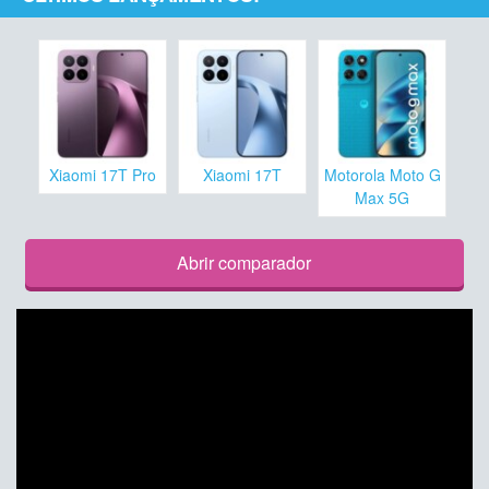
Xiaomi 17T Pro
Xiaomi 17T
Motorola Moto G
Max 5G
Abrir comparador