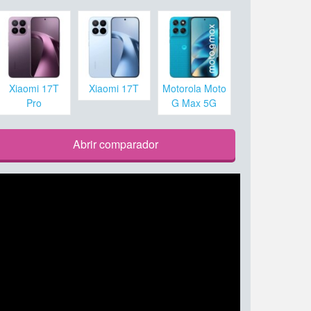
Xiaomi 17T
Xiaomi 17T
Motorola Moto
Pro
G Max 5G
Abrir comparador