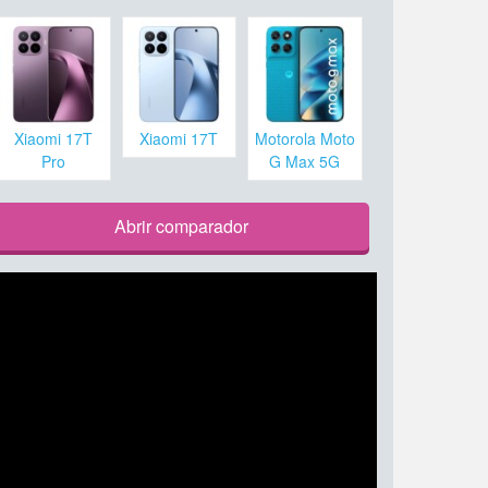
Xiaomi 17T
Xiaomi 17T
Motorola Moto
Pro
G Max 5G
Abrir comparador