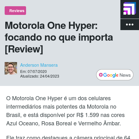
Reviews
Motorola One Hyper:
more_vert
focando no que importa
[Review]
Anderson Mansera
Em: 07/07/2020
Atualizado: 24/04/2023
O Motorola One Hyper é um dos celulares
intermediários mais potentes da Motorola no
Brasil, e está disponível por R$ 1.599 nas cores
Azul Oceano, Rosa Boreal e Vermelho Âmbar.
Ele traz como destaques a câmera principal de 64