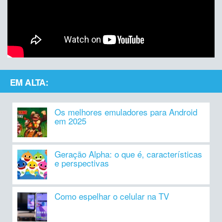
EM ALTA:
Os melhores emuladores para Android
em 2025
Geração Alpha: o que é, características
e perspectivas
Como espelhar o celular na TV