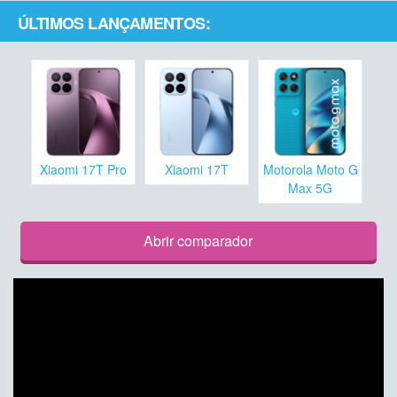
ÚLTIMOS LANÇAMENTOS:
Xiaomi 17T Pro
Xiaomi 17T
Motorola Moto G
Max 5G
Abrir comparador