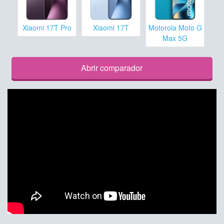
Xiaomi 17T Pro
Xiaomi 17T
Motorola Moto G
Max 5G
Abrir comparador