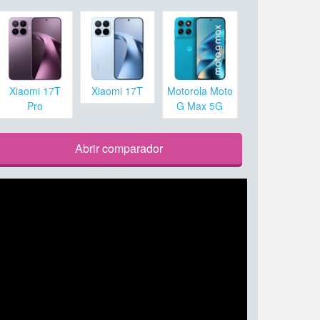
Xiaomi 17T
Xiaomi 17T
Motorola Moto
Pro
G Max 5G
Abrir comparador