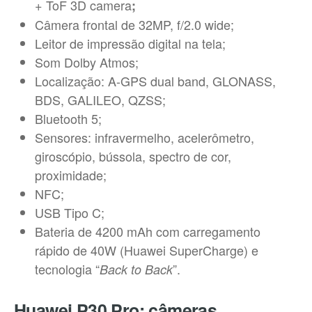
+ ToF 3D camera
;
Câmera frontal de 32MP, f/2.0 wide;
Leitor de impressão digital na tela;
Som Dolby Atmos;
Localização: A-GPS dual band, GLONASS,
BDS, GALILEO, QZSS;
Bluetooth 5;
Sensores: infravermelho, acelerômetro,
giroscópio, bússola, spectro de cor,
proximidade;
NFC;
USB Tipo C;
Bateria de 4200 mAh com carregamento
rápido de 40W (Huawei SuperCharge) e
tecnologia “
”.
Back to Back
Huawei P30 Pro: câmeras