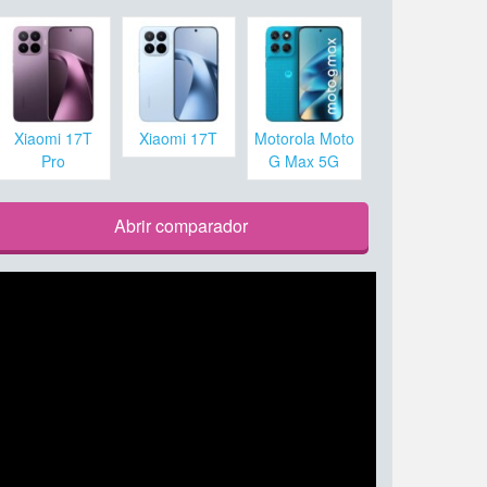
Xiaomi 17T
Xiaomi 17T
Motorola Moto
Pro
G Max 5G
Abrir comparador