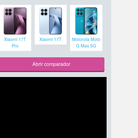
Xiaomi 17T
Xiaomi 17T
Motorola Moto
Pro
G Max 5G
Abrir comparador