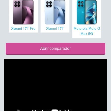
Xiaomi 17T Pro
Xiaomi 17T
Motorola Moto G
Max 5G
Abrir comparador