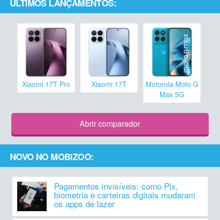
ÚLTIMOS LANÇAMENTOS:
Xiaomi 17T Pro
Xiaomi 17T
Motorola Moto G
Max 5G
Abrir comparador
NOVO NO MOBIZOO:
Pagamentos invisíveis: como Pix,
biometria e carteiras digitais mudaram
os apps de lazer