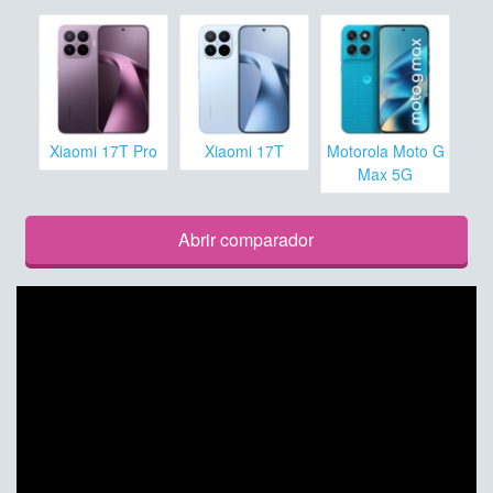
Xiaomi 17T Pro
Xiaomi 17T
Motorola Moto G
Max 5G
Abrir comparador