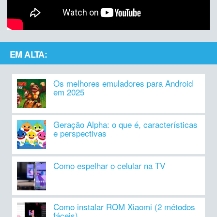
EM ALTA:
Os melhores emuladores para Android
em 2025
Geração Alpha: o que é, características
e perspectivas
Como espelhar o celular na TV
Como instalar ROM Xiaomi (2 métodos
fáceis)