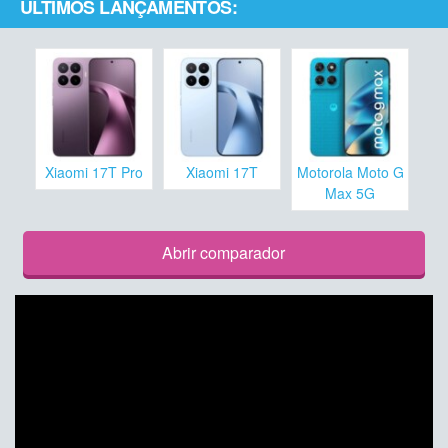
ÚLTIMOS LANÇAMENTOS:
Xiaomi 17T Pro
Xiaomi 17T
Motorola Moto G
Max 5G
Abrir comparador