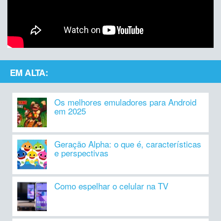
EM ALTA:
Os melhores emuladores para Android
em 2025
Geração Alpha: o que é, características
e perspectivas
Como espelhar o celular na TV