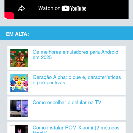
EM ALTA:
Os melhores emuladores para Android
em 2025
Geração Alpha: o que é, características
e perspectivas
Como espelhar o celular na TV
Como instalar ROM Xiaomi (2 métodos
fáceis)