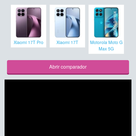
Xiaomi 17T Pro
Xiaomi 17T
Motorola Moto G
Max 5G
Abrir comparador