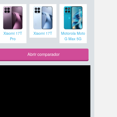
Xiaomi 17T
Xiaomi 17T
Motorola Moto
Pro
G Max 5G
Abrir comparador