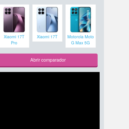
Xiaomi 17T
Xiaomi 17T
Motorola Moto
Pro
G Max 5G
Abrir comparador