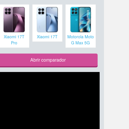
Xiaomi 17T
Xiaomi 17T
Motorola Moto
Pro
G Max 5G
Abrir comparador