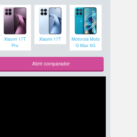
Xiaomi 17T
Xiaomi 17T
Motorola Moto
Pro
G Max 5G
Abrir comparador