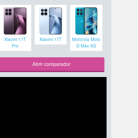
Xiaomi 17T
Xiaomi 17T
Motorola Moto
Pro
G Max 5G
Abrir comparador