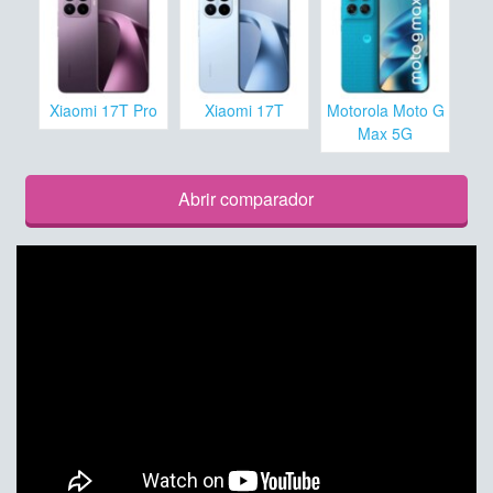
Xiaomi 17T Pro
Xiaomi 17T
Motorola Moto G
Max 5G
Abrir comparador