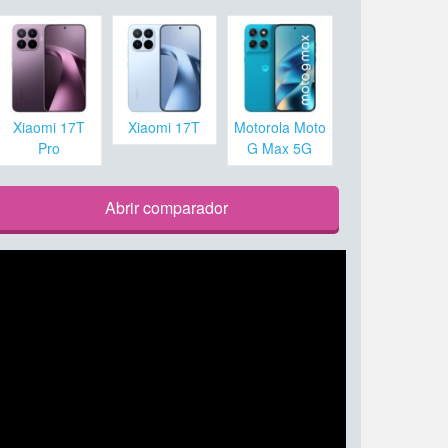
Xiaomi 17T
Xiaomi 17T
Motorola Moto
Pro
G Max 5G
Abrir comparador