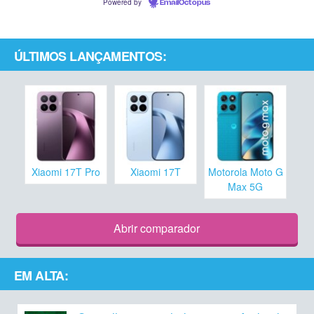
Powered by
EmailOctopus
ÚLTIMOS LANÇAMENTOS:
Xiaomi 17T Pro
Xiaomi 17T
Motorola Moto G
Max 5G
Abrir comparador
EM ALTA: