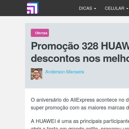
DICAS
CELULAR
Ofertas
Promoção 328 HUAWE
descontos nos melh
Anderson Mansera
O aniversário do AliExpress acontece no d
super promoção com as maiores marcas da
A HUAWEI é uma as principais participan
abrir a festa em grande estilo, preparou 