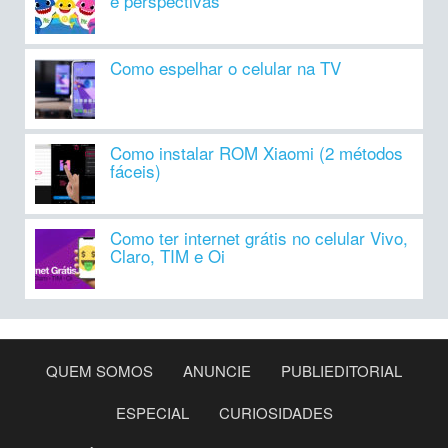
e perspectivas
Como espelhar o celular na TV
Como instalar ROM Xiaomi (2 métodos
fáceis)
Como ter internet grátis no celular Vivo,
Claro, TIM e Oi
QUEM SOMOS
ANUNCIE
PUBLIEDITORIAL
ESPECIAL
CURIOSIDADES