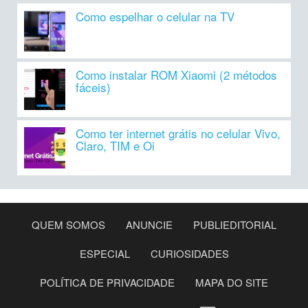
Como espelhar o celular na TV
Como instalar ROM Xiaomi (2 métodos
fáceis)
Como ter internet grátis no celular Vivo,
Claro, TIM e Oi
QUEM SOMOS
ANUNCIE
PUBLIEDITORIAL
ESPECIAL
CURIOSIDADES
POLÍTICA DE PRIVACIDADE
MAPA DO SITE