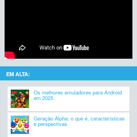
EM ALTA:
Os melhores emuladores para Android
em 2025
Geração Alpha: o que é, características
e perspectivas