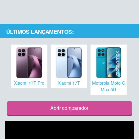
ÚLTIMOS LANÇAMENTOS:
Xiaomi 17T Pro
Xiaomi 17T
Motorola Moto G
Max 5G
Abrir comparador