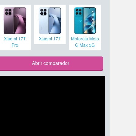
Xiaomi 17T
Xiaomi 17T
Motorola Moto
Pro
G Max 5G
Abrir comparador