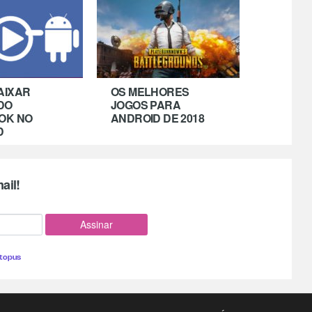
AIXAR
OS MELHORES
DO
JOGOS PARA
OK NO
ANDROID DE 2018
D
ail!
topus