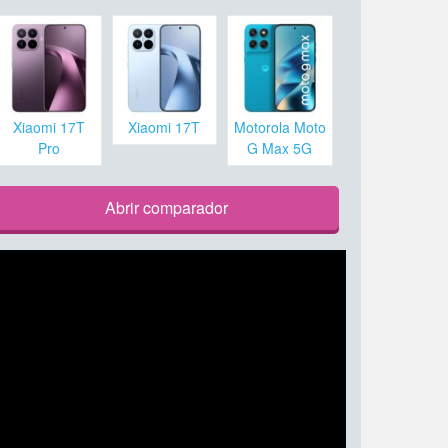
Xiaomi 17T
Xiaomi 17T
Motorola Moto
Pro
G Max 5G
Abrir comparador