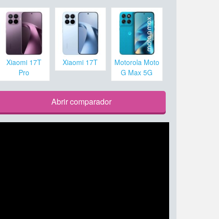
Xiaomi 17T
Xiaomi 17T
Motorola Moto
Pro
G Max 5G
Abrir comparador