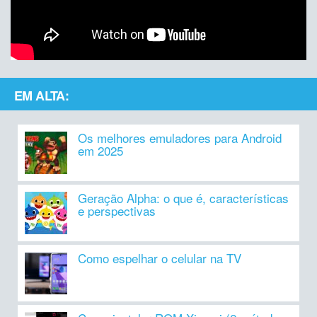
EM ALTA:
Os melhores emuladores para Android
em 2025
Geração Alpha: o que é, características
e perspectivas
Como espelhar o celular na TV