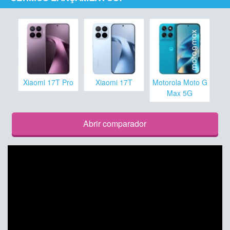
Xiaomi 17T Pro
Xiaomi 17T
Motorola Moto G
Max 5G
Abrir comparador