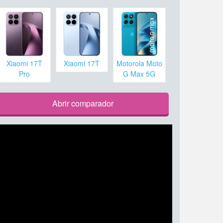
Xiaomi 17T
Xiaomi 17T
Motorola Moto
Pro
G Max 5G
Abrir comparador