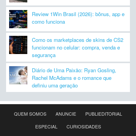
Review 1Win Brasil (2026): bônus, app e
como funciona
Como os marketplaces de skins de CS2
funcionam no celular: compra, venda e
segurança
Diário de Uma Paixão: Ryan Gosling,
Rachel McAdams e o romance que
definiu uma geração
QUEM SOMOS
ANUNCIE
PUBLIEDITORIAL
ESPECIAL
CURIOSIDADES