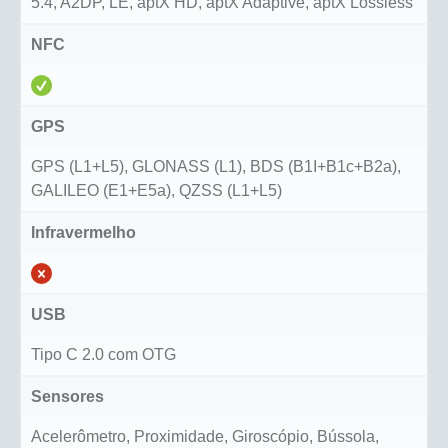
5.4, A2DP, LE, aptX HD, aptX Adaptive, aptX Lossless
NFC
GPS
GPS (L1+L5), GLONASS (L1), BDS (B1I+B1c+B2a),
GALILEO (E1+E5a), QZSS (L1+L5)
Infravermelho
USB
Tipo C 2.0 com OTG
Sensores
Acelerômetro, Proximidade, Giroscópio, Bússola,