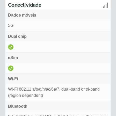
Conectividade
Dados móveis
5G
Dual chip
eSim
Wi-Fi
Wi-Fi 802.11 a/b/g/n/ac/6e/7, dual-band or tri-band
(region dependent)
Bluetooth