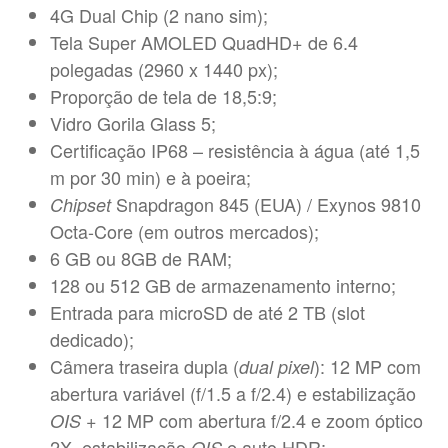
4G Dual Chip (2 nano sim);
Tela Super AMOLED QuadHD+ de 6.4
polegadas (2960 x 1440 px);
Proporção de tela de 18,5:9;
Vidro Gorila Glass 5;
Certificação IP68 – resistência à água (até 1,5
m por 30 min) e à poeira;
Snapdragon 845 (EUA) / Exynos 9810
Chipset
Octa-Core (em outros mercados);
6 GB ou 8GB de RAM;
128 ou 512 GB de armazenamento interno;
Entrada para microSD de até 2 TB (slot
dedicado);
Câmera traseira dupla (
): 12 MP com
dual pixel
abertura variável (f/1.5 a f/2.4) e estabilização
+ 12 MP com abertura f/2.4 e zoom óptico
OIS
2X, estabilização
e auto HDR;
OIS