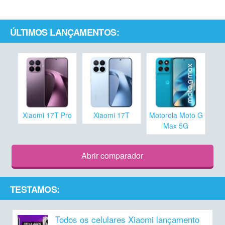
ÚLTIMOS LANÇAMENTOS:
Xiaomi 17T Pro
Xiaomi 17T
Motorola Moto G
Max 5G
Abrir comparador
TESTAMOS:
Todos os celulares Xiaomi lançamento