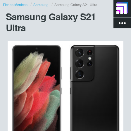
Fichas técnicas
Samsung
Samsung Galaxy S21 Ultra
Samsung Galaxy S21
more_vert
Ultra