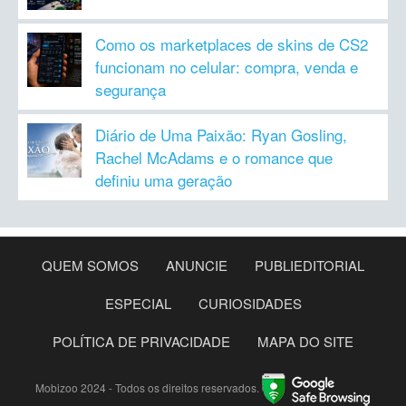
Como os marketplaces de skins de CS2
funcionam no celular: compra, venda e
segurança
Diário de Uma Paixão: Ryan Gosling,
Rachel McAdams e o romance que
definiu uma geração
QUEM SOMOS
ANUNCIE
PUBLIEDITORIAL
ESPECIAL
CURIOSIDADES
POLÍTICA DE PRIVACIDADE
MAPA DO SITE
Mobizoo 2024 - Todos os direitos reservados.