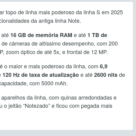
lar topo de linha mais poderoso da linha S em 2025
cionalidades da antiga linha Note.
z até
e até
16 GB de memória RAM
1 TB de
ro, de câmeras de altíssimo desempenho, com 200
P, zoom óptico de até 5x, e frontal de 12 MP.
o maior e mais poderoso da linha, com
6,9
e
e até
de
120 Hz de taxa de atualização
2600 nits
r capacidade, com 5000 mAh.
 aparelhos da linha, com quinas arredondadas e
eu o jeitão “Notezado” e ficou com pegada mais