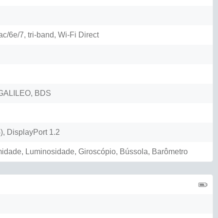
c/6e/7, tri-band, Wi-Fi Direct
GALILEO, BDS
, DisplayPort 1.2
midade, Luminosidade, Giroscópio, Bússola, Barômetro