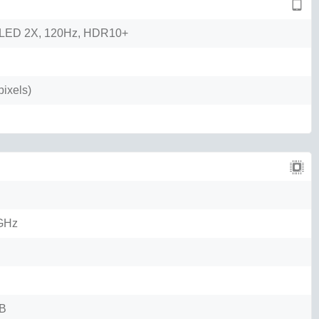
LED 2X, 120Hz, HDR10+
ixels)
 GHz
TB