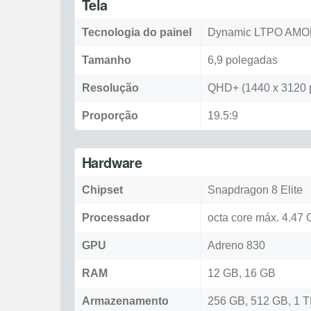
Tela
Tecnologia do painel
Dynamic LTPO AMO
Tamanho
6,9 polegadas
Resolução
QHD+ (1440 x 3120 p
Proporção
19.5:9
Hardware
Chipset
Snapdragon 8 Elite
Processador
octa core máx. 4.47
GPU
Adreno 830
RAM
12 GB, 16 GB
Armazenamento
256 GB, 512 GB, 1 