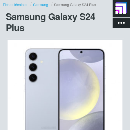
Fichas técnicas
Samsung
Samsung Galaxy S24 Plus
Samsung Galaxy S24
more_vert
Plus