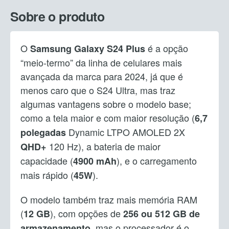
Sobre o produto
O
é a opção
Samsung Galaxy S24
Plus
“meio-termo” da linha de celulares mais
avançada da marca para 2024, já que é
menos caro que o S24 Ultra, mas traz
algumas vantagens sobre o modelo base;
como a tela maior e com maior resolução (
6,7
Dynamic LTPO AMOLED 2X
polegadas
120 Hz), a bateria de maior
QHD+
capacidade (
), e o carregamento
4900 mAh
mais rápido (
).
45W
O modelo também traz mais memória RAM
(
), com opções de
12 GB
256 ou 512 GB de
, mas o processador é o
armazenamento