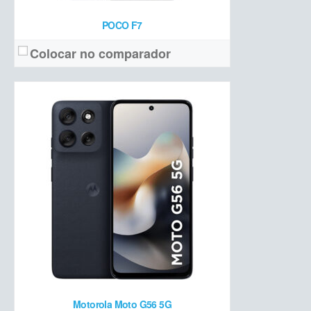
POCO F7
Colocar no comparador
Dynamic LTPO AMOLED 2x 6,7 polegadas QHD+ 120 Hz
Tela:
200 MP OIS + 12 MP ultrawide + 12 MP frontal
Câmera:
Snapdragon 8 Elite + 12 GB de RAM + 512 GB de armazenamento
Hardware:
3900 mAh
Bateria:
R$ 8.799
Preço de lançamento:
Ver detalhes →
Motorola Moto G56 5G