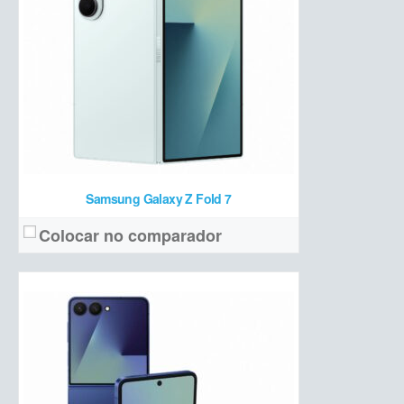
Exynos 2500 + 12 GB de RAM + 256/512 GB de armazenamento
Hardware:
4300 mAh
Bateria:
R$ 8.199
Preço de lançamento:
Ver detalhes →
Samsung Galaxy Z Fold 7
Colocar no comparador
6,7" Dynamic LTPO AMOLED 2X Full HD+ 120 Hz + 3,4" Super AMOLED (externa)
Tela:
50 MP + 12 MP ultrawide + 10 MP frontal
Câmera:
Exynos 2400 + 8 GB de RAM + 128/256 GB de armazenamento
Hardware:
4000 mAh
Bateria: