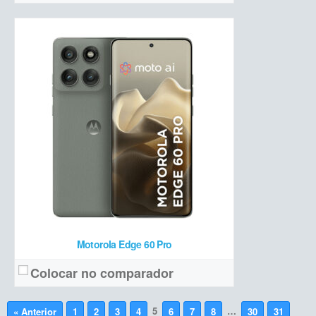
Motorola Edge 60 Pro
Colocar no comparador
5
…
« Anterior
1
2
3
4
6
7
8
30
31