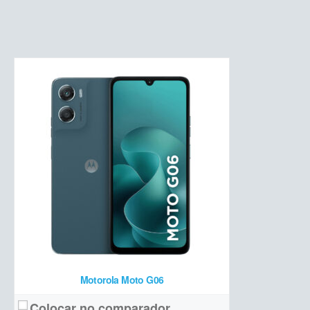
PLS LCD 6,7 polegadas, HD+ 90Hz
Tela:
50 MP + 2 MP sensor de profundidade + 8 MP frontal
Câmera:
MediaTek Helio G99 + 4/8 GB de RAM + 128/256 GB de armazenamento
Hardware:
5.000 mAh
Bateria:
a partir de R$ 899 (4/128 GB)
Preço de lançamento:
Ver detalhes →
Motorola Moto G06
Colocar no comparador