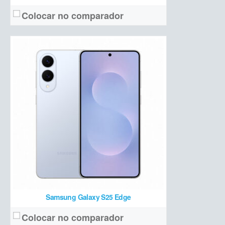
Colocar no comparador
pOLED 6,7 polegadas Super HD com 120 Hz
Tela:
50 MP OIS + 50 MP ultrawide/macro + 10 MP teleobjetiva + 50 MP frontal
Câmera:
Dimensity 8350 Extreme + 12 GB de RAM + 256/512 GB de armazenamento
Hardware:
6000 mAh
Bateria:
R$ 3.999 (256 GB)
Preço de lançamento:
Ver detalhes →
Samsung Galaxy S25 Edge
Colocar no comparador