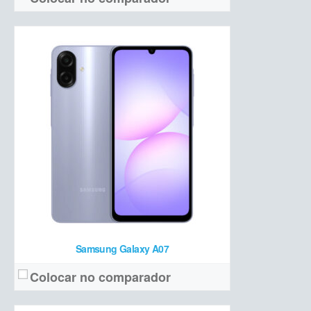
Super AMOLED 6,7 polegadas Full HD+ 90 Hz
Tela:
50 MP + 5 MP ultrawide + 2 MP macro / 13 MP frontal
Câmera:
Exynos 1330 + 4/8 GB de RAM + 128/256 GB de armazenamento
Hardware:
5000 mAh
Bateria:
a partir de R$ 1.699 (4/128 GB)
Preço de lançamento:
Ver detalhes →
Samsung Galaxy A07
Colocar no comparador