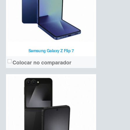
R$ 6.699
Preço de lançamento:
Ver detalhes →
Samsung Galaxy Z Flip 7
Colocar no comparador
pOLED 6,7 polegadas, Super HD com 120 Hz
Tela:
50 MP OIS + 8 MP ultrawide/macro + 32 MP frontal
Câmera:
Dimensity 7300 + 8 GB de RAM + 256 GB de armazenamento
Hardware:
5.200 mAh
Bateria:
R$ 2.499
Preço de lançamento: