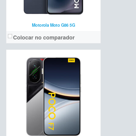
Motorola Moto G86 5G
Colocar no comparador
IPS 6,7 polegadas, Full HD+ com 120 Hz
Tela:
50 MP + 8 MP ultrawide/macro + 32 MP frontal
Câmera:
Dimensity 7060 + 8 GB de RAM + 256 GB de armazenamento
Hardware:
5.200 mAh
Bateria:
R$ 1.999
Preço de lançamento:
Ver detalhes →