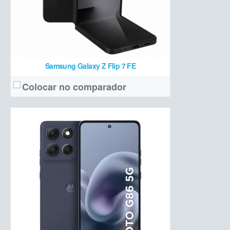
Ver detalhes →
Samsung Galaxy Z Flip 7 FE
Colocar no comparador
AMOLED 6,83 polegadas, 1,5K com 120 Hz e HDR10+
Tela:
50 MP + 8 MP ultrawide + 20 MP frontal
Câmera:
Snapdragon 8s Gen 4 (12 GB de RAM + 256/512 GB de armazenamento)
Hardware:
6.500 mAh
Bateria:
a partir de R$ 2.499 (12/256 GB)
Preço de lançamento:
Ver detalhes →