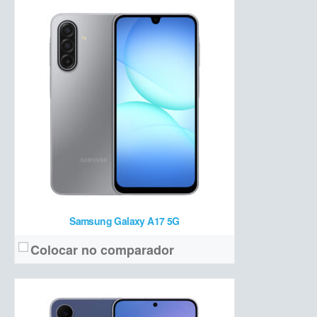
Dynamic AMOLED 2X 6,7 polegadas Full HD+ 120 Hz
Tela:
50 MP + 12 MP ultrawide + 8 MP teleobjetiva + 12 MP frontal
Câmera:
Exynos 2400 + 8 GB de RAM + 256/512 GB de armazenamento
Hardware:
4900 mAh
Bateria:
a partir de R$ 5.499 (256 GB)
Preço de lançamento:
Ver detalhes →
Samsung Galaxy A17 5G
Colocar no comparador
Dynamic LTPO AMOLED 2X FHD+ 120 Hz (8" interna) (6,5" externa)
Tela: