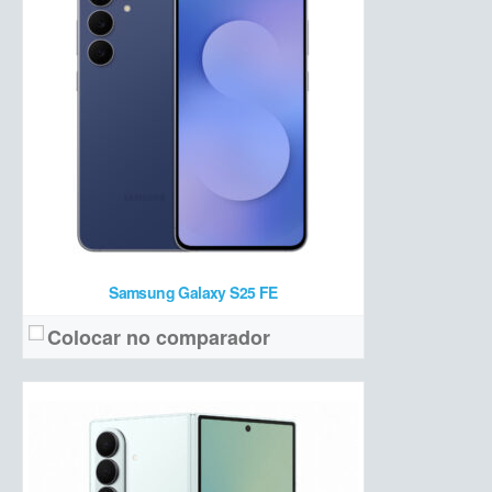
200 MP + 10 MP teleobjetiva + 12 MP ultrawide + 10 MP frontal (externa) + 10 MP frontal (interna)
Câmera:
Snapdragon 8 Elite + 12/16 GB de RAM + 512 GB/1 TB de armazenamento
Hardware:
4400 mAh
Bateria:
R$ 14.599
Preço de lançamento:
Ver detalhes →
Samsung Galaxy S25 FE
Colocar no comparador
6,9" Dynamic LTPO AMOLED 2X Full HD+ 120 Hz + 4,1" Super AMOLED (externa)
Tela:
50 MP + 12 MP ultrawide + 10 MP frontal
Câmera: