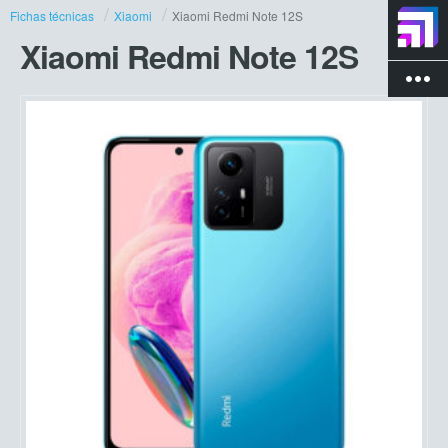
Fichas técnicas
Xiaomi
Xiaomi Redmi Note 12S
Xiaomi Redmi Note 12S
more_vert