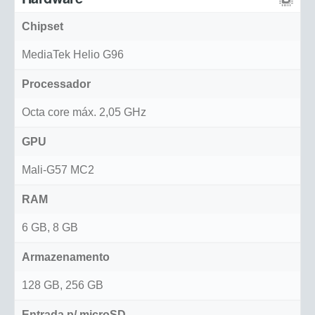
Chipset
MediaTek Helio G96
Processador
Octa core máx. 2,05 GHz
GPU
Mali-G57 MC2
RAM
6 GB, 8 GB
Armazenamento
128 GB, 256 GB
Entrada p/ microSD