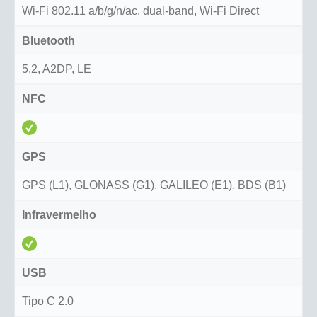
Wi-Fi 802.11 a/b/g/n/ac, dual-band, Wi-Fi Direct
Bluetooth
5.2, A2DP, LE
NFC
GPS
GPS (L1), GLONASS (G1), GALILEO (E1), BDS (B1)
Infravermelho
USB
Tipo C 2.0