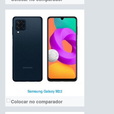
IPS LCD 6,5 polegadas HD+ 90Hz
Tela:
Tripla (48 MP + 2 MP macro + 2 MP sensor de profundidade)
Câmera:
Unisoc T700 + 4 GB de RAM + 64 GB de armazenamento
Hardware:
5000 mAh
Bateria:
R$ 1.499
Preço de lançamento:
Ver detalhes →
Samsung Galaxy M22
Colocar no comparador