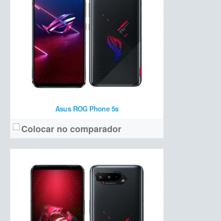
Snapdragon 888 + 8 GB de RAM + 128 GB de armazenamento
Hardware:
6.000 mAh
Bateria:
R$ 5.999
Preço de lançamento:
Ver detalhes →
Asus ROG Phone 5s
Colocar no comparador
IPS LCD 6,5 polegadas HD+
Tela:
Quádrupla (13 MP + 8 MP ultrawide + 2 MP macro + 2 MP profundidade)
Câmera:
Processador Unisoc + 4 GB de RAM + 128 GB de armazenamento
Hardware:
4000 mAh
Bateria: