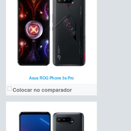
Tripla (64 MP + 13 MP ultrawide + 5 MP macro)
Câmera:
Snapdragon 888 Plus + 8/12 GB de RAM + 128/256 GB de armazenamento
Hardware:
6000 mAh
Bateria:
R$ 7.499
Preço de lançamento:
Ver detalhes →
Asus ROG Phone 5s Pro
Colocar no comparador
AMOLED 6,8 polegadas Full HD+ com 144 Hz
Tela:
Tripla (64 MP + 13 MP ultrawide + 5 MP macro)
Câmera: