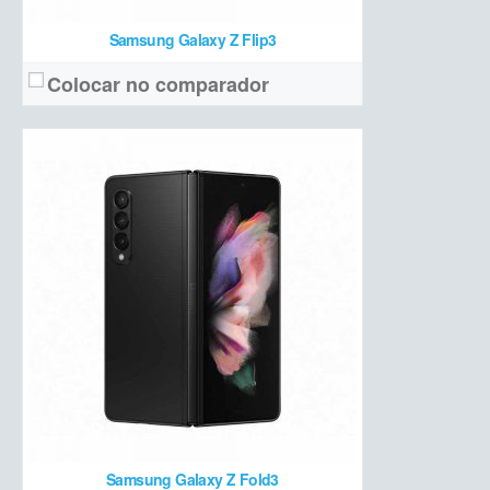
Samsung Galaxy Z Flip3
Colocar no comparador
OLED 6,7 polegadas Full HD+ com 120 Hz
Tela:
Tripla (12 MP + 12 MP teleobjetiva +12 MP ultrawide + ToF 3D)
Câmera:
Apple A15 Bionic + 6 GB de RAM + 128/256/512GB/1TB de armazenamento
Hardware:
4373 mAh
Bateria:
a partir de R$ R$ 10.499 (128 GB)
Preço de lançamento:
Ver detalhes →
Samsung Galaxy Z Fold3