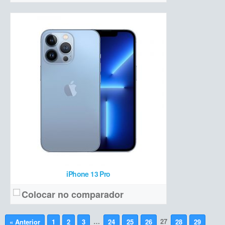
iPhone 13 Pro
Colocar no comparador
…
27
« Anterior
1
2
3
24
25
26
28
29