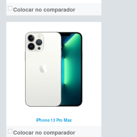
Colocar no comparador
OLED 6,1 polegadas Full HD+ com 120 Hz
Tela:
Tripla (12 MP + 12 MP teleobjetiva +12 MP ultrawide + ToF 3D)
Câmera:
Apple A15 Bionic + 6 GB de RAM + 128/256/512 GB de armazenamento
Hardware:
3125 mAh
Bateria:
a partir de R$ 9.499 (128 GB)
Preço de lançamento:
Ver detalhes →
iPhone 13 Pro Max
Colocar no comparador