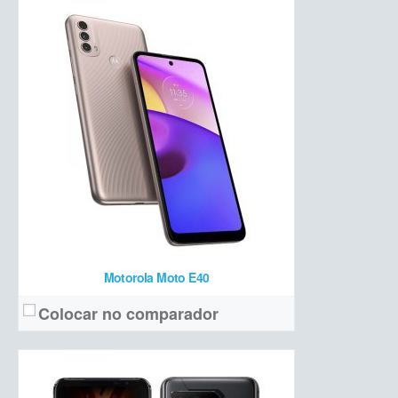
AMOLED 6,8 polegadas Full HD+ com 144 Hz + display PMOLED traseiro
Tela:
Tripla (64 MP + 13 MP ultrawide + 5 MP macro)
Câmera:
Snapdragon 888 Plus + 18 GB de RAM + 512 GB de armazenamento
Hardware:
6000 mAh
Bateria:
R$ 11.699
Preço de lançamento:
Ver detalhes →
Motorola Moto E40
Colocar no comparador
AMOLED 6,8 polegadas Full HD+ com 144 Hz
Tela: