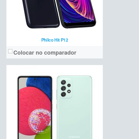
Ver detalhes →
Philco Hit P12
Colocar no comparador
6,7 polegadas Full HD+ (interna) + 1,9 polegadas (externa)
Tela:
Dupla (12 MP +12 MP ultrawide)
Câmera:
Snapdragon 888 + 8 GB de RAM + 128/256 GB de armazenamento
Hardware:
3300 mAh
Bateria:
R$ 6.999
Preço de lançamento:
Ver detalhes →