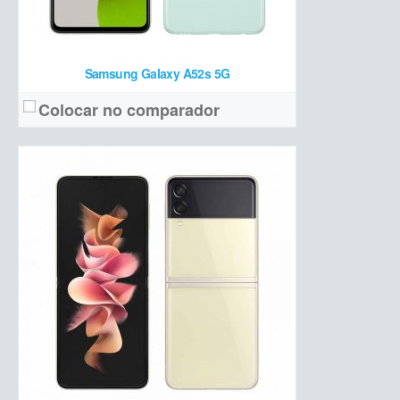
Samsung Galaxy A52s 5G
Colocar no comparador
6,5 polegadas HD+ (externa) + 7,6 polegadas QXGA+ (interna)
Tela:
Tripla (12 MP + 12 MP teleobjetiva +12 MP ultrawide)
Câmera:
Snapdragon 888 + 12 GB de RAM + 256/512 GB de armazenamento
Hardware:
4400 mAh
Bateria:
R$ 12.799
Preço de lançamento:
Ver detalhes →