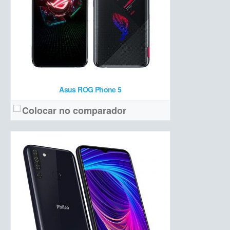
R$ 1.699
Preço de lançamento:
Ver detalhes →
Asus ROG Phone 5
Colocar no comparador
Super AMOLED 6,7 polegadas Full HD+ 120 Hz
Tela:
Quádrupla (64 MP + 12 MP ultrawide + 5 MP macro + 5 MP sensor de profundidade)
Câmera:
Snapdragon 778G + 6 GB de RAM + 128 GB de armazenamento
Hardware:
4500 mAh
Bateria:
R$ 2.799
Preço de lançamento: