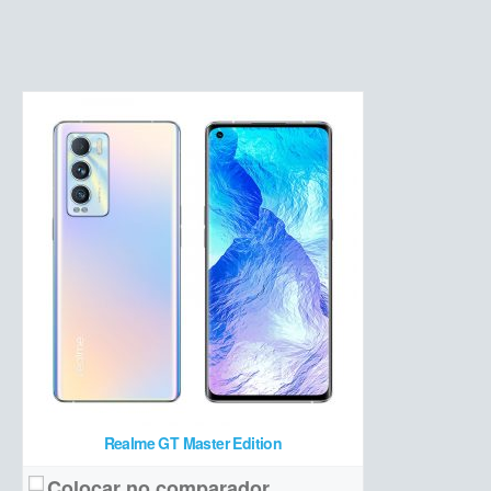
Super AMOLED 6,4 polegadas HD+ 90Hz
Tela:
Quádrupla (48 MP + 8 MP ultrawide + 2 MP macro + 2 MP profundidade)
Câmera:
MediaTek Helio G80 + 4 GB de RAM + 128 GB de armazenamento
Hardware:
5000 mAh
Bateria:
R$ 1.499
Preço de lançamento:
Ver detalhes →
Realme GT Master Edition
Colocar no comparador