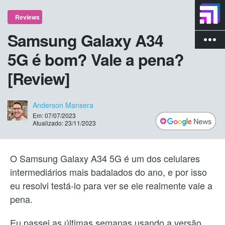
Reviews
Samsung Galaxy A34
more_vert
5G é bom? Vale a pena?
[Review]
Anderson Mansera
Em: 07/07/2023
Atualizado: 23/11/2023
O Samsung Galaxy A34 5G é um dos celulares
intermediários mais badalados do ano, e por isso
eu resolvi testá-lo para ver se ele realmente vale a
pena.
Eu passei as últimas semanas usando a versão