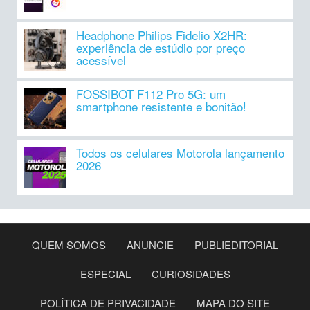
Headphone Philips Fidelio X2HR:
experiência de estúdio por preço
acessível
FOSSIBOT F112 Pro 5G: um
smartphone resistente e bonitão!
Todos os celulares Motorola lançamento
2026
QUEM SOMOS
ANUNCIE
PUBLIEDITORIAL
ESPECIAL
CURIOSIDADES
POLÍTICA DE PRIVACIDADE
MAPA DO SITE